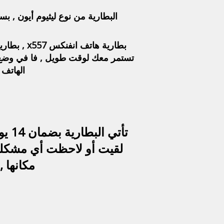
البطارية من نوع ليثيوم أيون , بسعة 4000 ميلي أمبير , وهي بطارية من نوع "built in" , أي انها بطارية داخلية غير قاب
الهاتف في
لقيت أو لاحظت أي مشكلة في
مكانها ,