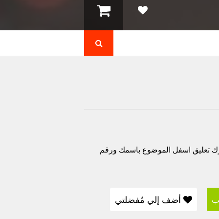
كس x557 اي انفنكس hot 4 lite يمكنك ترك تعليق اسفل الموضوع باسمك ورقم
ب
أضف إلي مُفضلتي