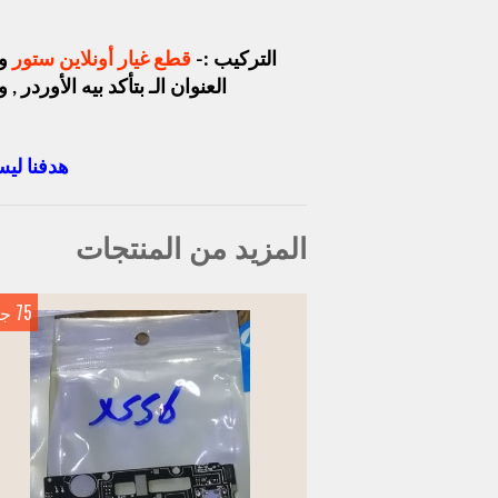
التركيب :-
قطع غيار أونلاين ستور
وف
العنوان الـ بتأكد بيه الأور
هدفنا ليس
المزيد من المنتجات
75 جنيه