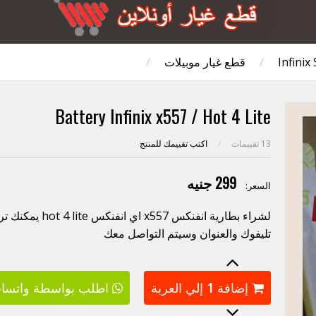
Infinix
/
قطع غيار موبيلات
/
Battery Infinix x557 / Hot 4 Lite
13
تقييمات
/
اكتب تقييمك للمنتج
299 جنيه
السعر:
لشراء بطارية انفن
تليفوك والعنوان وسيتم التواصل معك
إضافة
1
إلي العربة
اطلب بواسطة واتسا