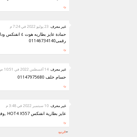
رد
غير معرف
23 يوليو 2022 في 7:24 م
حمادة عايز بطاريه هوت ٤ انفنكس ودا
رقمى01146734140
رد
غير معرف
14 أغسطس 2022 في 10:51 ص
حسام خلف 01147975680
رد
غير معرف
10 سبتمبر 2022 في 3:48 م
عايز بطارية انفنكس HOT4 X557 ,وفلاتة شحن لنفس الهاتف
رد
الردود