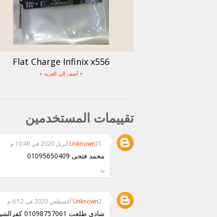
Flat Charge Infinix x556
+ أضف إلي العربة +
تقييمات المستخدمين
21 أبريل 2020 في 10:49 م
Unknown
محمد فتحى 01095650409
رد
2 أغسطس 2020 في 6:12 م
Unknown
شادي طلعت 01098757061 كفرالشيخ