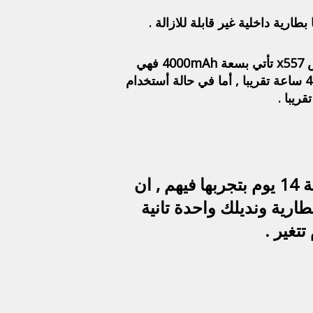
بطارية هاتف انفنكس x557 , بطارية قوية , وتدوم مع لوقت طويل , حيث أن بطارية هاتف انفنكس x557 تأتي بسعة 4000mAh فهي
تستمر معك لوقت طويل , فا في وضع عدم أستخدام الهاتف تستمر معك البطارية لمدة تصل الي 400 ساعة تقريبا , أما في حالة أستخدام
تأتي البطارية بضمان 14 يوم وهو ضمان استبدال , يعني انت معاك البطارية 14 يوم بتجربها فيهم , ان
طارية ونديلك واحدة تانية
تتغير .