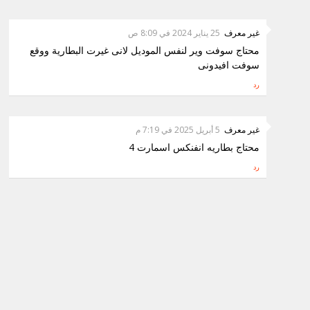
غير معرف
25 يناير 2024 في 8:09 ص
محتاج سوفت وير لنفس الموديل لانى غيرت البطارية ووقع
سوفت افيدونى
رد
غير معرف
5 أبريل 2025 في 7:19 م
محتاج بطاريه انفنكس اسمارت 4
رد