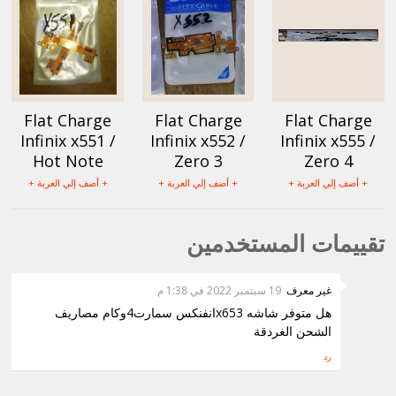
Flat Charge
Flat Charge
Flat Charge
Infinix x551 /
Infinix x552 /
Infinix x555 /
Hot Note
Zero 3
Zero 4
+ أضف إلي العربة +
+ أضف إلي العربة +
+ أضف إلي العربة +
تقييمات المستخدمين
غير معرف
19 سبتمبر 2022 في 1:38 م
هل متوفر شاشه x653انفنكس سمارت4وكام مصاريف
الشحن الغردقة
رد