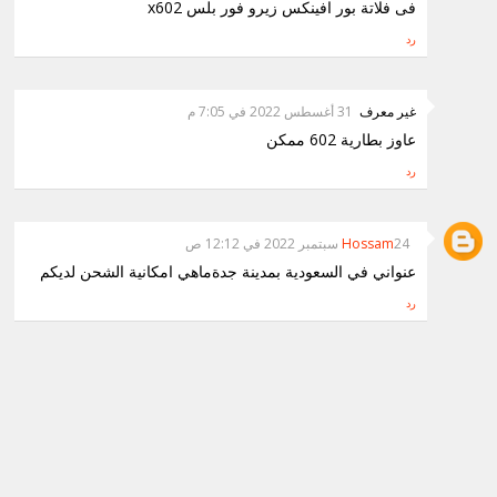
فى فلاتة بور افينكس زيرو فور بلس x602
رد
غير معرف
31 أغسطس 2022 في 7:05 م
عاوز بطارية 602 ممكن
رد
24 سبتمبر 2022 في 12:12 ص
Hossam
عنواني في السعودية بمدينة جدةماهي امكانية الشحن لديكم
رد