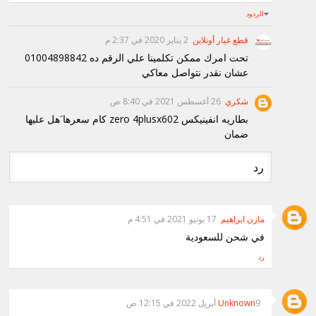
الردود
قطع غيار أونلاين
2 يناير 2020 في 2:37 م
تحت امرك ممكن تكلمينا علي الرقم ده 01004898842
عشان نقدر نتواصل معاكي
شكري
26 أغسطس 2021 في 8:40 ص
بطاريه انفينيكس zero 4plusx602 كام سعرها َهل عليها
ضمان
رد
مازن ابراهيم
17 يونيو 2021 في 4:51 م
في شحن للسعودية
رد
9 أبريل 2022 في 12:15 ص
Unknown