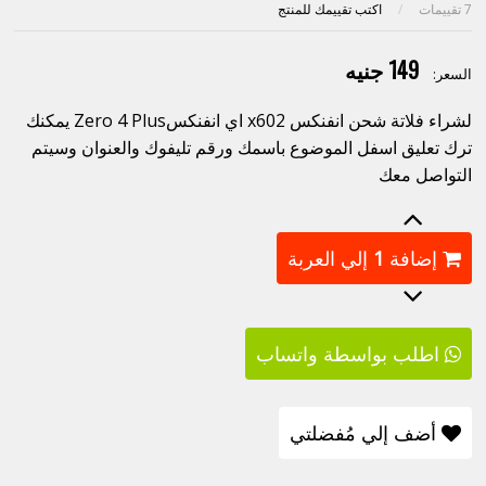
7
تقييمات
/
اكتب تقييمك للمنتج
149 جنيه
السعر:
لشراء فلاتة شحن انفنكس x602 اي انفنكسZero 4 Plus يمكنك
ترك تعليق اسفل الموضوع باسمك ورقم تليفوك والعنوان وسيتم
التواصل معك
إضافة
1
إلي العربة
اطلب بواسطة واتساب
أضف إلي مُفضلتي