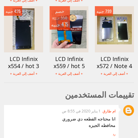
+ أضف إلي العربة +
+ أضف إلي العربة +
799 جنيه
خصم
425 جنيه
550 جنيه
475 جنيه
LCD Infinix
LCD Infinix
LCD Infinix
x554 / hot 3
x559 / hot 5
x572 / Note 4
+ أضف إلي العربة +
+ أضف إلي العربة +
+ أضف إلي العربة +
تقييمات المستخدمين
ام طارق
1 يناير 2020 في 8:55 ص
انا محتاجه القطعه دي ضروري
محافظه الجيزه
رد