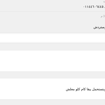
٠
ومبتردش
وبتستحمل يبقا كام كلو معلش