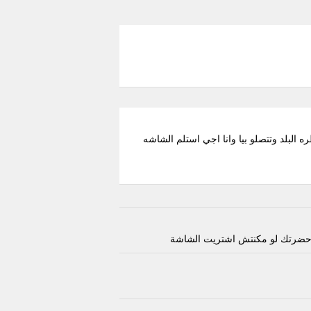
 محطه طره البلد وتتصلو بيا وانا اجي استلم الشاشه
 حضرتك لو مكنتش اشتريت الشاشة