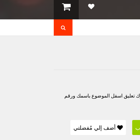
 x5515 اي انفنكس Smart 2 يمكنك ترك تعليق اسفل الموضوع باسمك ورقم
ب
أضف إلي مُفضلتي