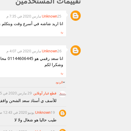
تقييمات المستخدمين
25 مارس 2020 في 7:35 م
Unknown
انا اريد شاشه في أسرع وقت وبتكلم بجد رقمي هو ٠١١٤٤٦٠٦٤٤٥ انا في 
رد
26 مارس 2020 في 4:07 م
Unknown
انا سع
وشكرا لكم
رد
الردود
قطع غيار أونلاين
29 مارس 2020 في 2:45 ص
للأسف ي أستاذ سعد الشحن واقف
19 يونيو 2020 في 12:43 ص
Unknown
طيب حاليا هو شغال ولا لا