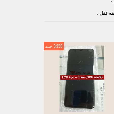
فه ققل .
3,950 جنيه