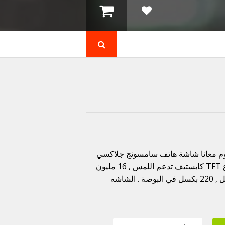
ي موقعكم قطع غيار أونلاين kt3 3iar online . اليوم معانا شاشة هاتف سامسونج جلاكسي
G530 والمعروف أيضا بأسم Grand Prime . الشاشة من نوع TFT كابستيف تدعم اللمس , 16 مليون
لون . حجم الشاشة 5 بوصة . كثافة الشاشة , 540 ×960 بكسل , 220 بكسل في البوصة . الشاشه