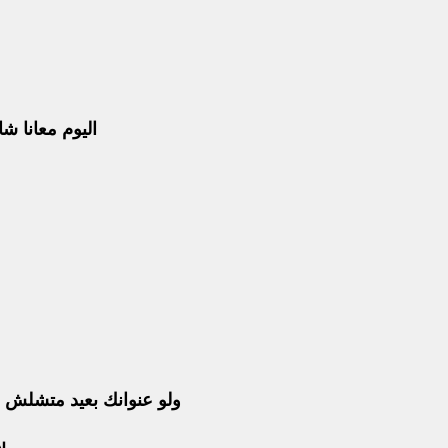
اليوم معانا شاشة هاتف س
ولو عنوانك بعيد متشلش هم