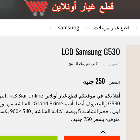
/
قطع غيار موبيلات
/
samsung
/
LCD Samsung G530
1
تقييم
/
اكتب تقييمك للمنتج
250 جنيه
السعر:
أهلا بكم ف
متوفره بسعر 250 جنيه .