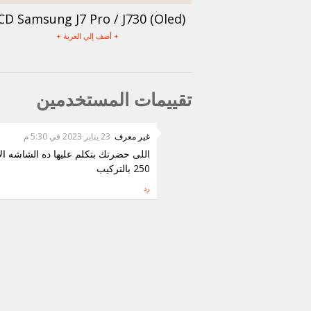
CD Samsung J7 Pro / J730 (Oled)
+ أضف إلي العربة +
تقييمات المستخدمين
غير معرف
23 يناير 2023 في 5:30 م
اللى حضرتك بتكلم عليها ده الشاشه ال
250 بالتركيب
رد