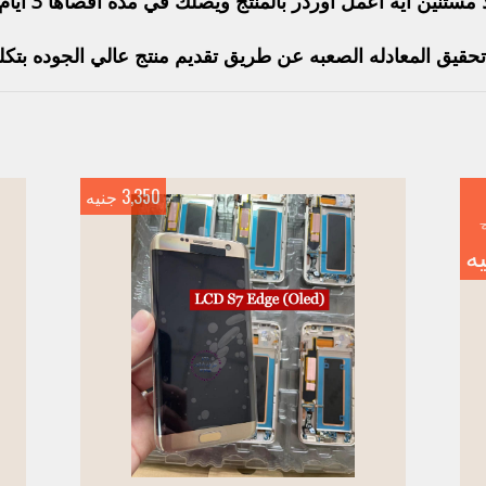
ا مستنين ايه أعمل اوردر بالمنتج ويصلك في مدة اقصاها 3 أيام .
تحقيق المعادله الصعبه عن طريق تقديم منتج عالي الجوده بتكل
3,350 جنيه