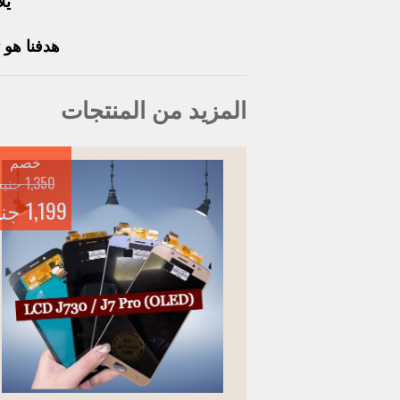
يل
هدفنا هو 
المزيد من المنتجات
خصم
1,350 جنيه
1,199 جنيه