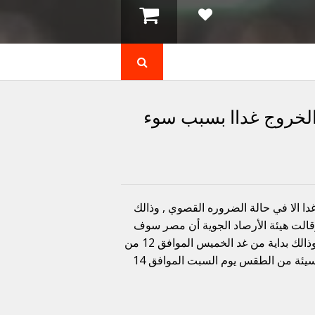
 الخروج غداا بسبب سوء
غدا الا في حالة الضروره القصوي , وذالك
لت هيئة الأرصاد الجوية أن مصر سوف
تتعرض لحالة شديدة من عدم الأستقرار في الأحوال الجوية , وذالك بداية من غد الخميس الموافق 12 من
شهر مارس لعام 2020 ومن المتوقع ان تنتهي هذه الموجة السيئة من الطقس يوم السبت الموافق 14