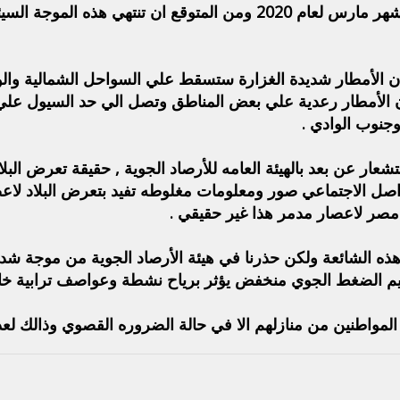
بداية من غد الخميس الموافق 12 من شهر مارس لعام 2020 ومن المتوقع
أن الأمطار شديدة الغزارة ستسقط علي السواحل الشمالية والو
ن الأمطار رعدية علي بعض المناطق وتصل الي حد السيول عل
جنوب الوادي .
عار عن بعد بالهيئة العامه للأرصاد الجوية , حقيقة تعرض البلا
تواصل الاجتماعي صور ومعلومات مغلوطه تفيد بتعرض البلاد لاع
صر لاعصار مدمر هذا غير حقيقي .
 هذه الشائعة ولكن حذرنا في هيئة الأرصاد الجوية من موجة شدي
 الضغط الجوي منخفض يؤثر برياح نشطة وعواصف ترابية خاصة
 المواطنين من منازلهم الا في حالة الضروره القصوي وذالك لع