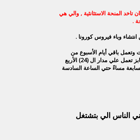
اخد المنحة الاستثانئية , والي هي
نتشاء وباء فيروس كورونا .
ت وتعمل باقي أيام الأسبوع من
الساعة 6 صباحا حتي الساعة الخامسة مساءً ماعدا الصيدليات والسوبر ماركت ومحالات البقالة والمخابز تعمل علي مدار ال (24) الأربع
سابعة مساءً حتي الساعة السادسة
عني الناس الي بتشتغل