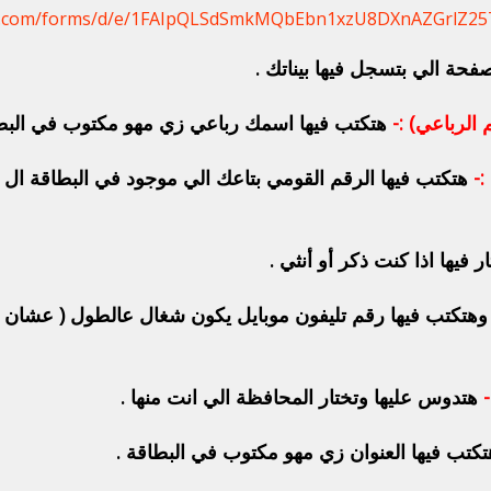
gle.com/forms/d/e/1FAIpQLSdSmkMQbEbn1xzU8DXnAZGrlZ2
حة الي بتسجل فيها بيناتك .
هتكتب فيها اسمك رباعي زي مهو مكتوب في البطا
 فيها اذا كنت ذكر أو أنثي .
هتكتب فيها رقم تليفون موبايل يكون شغال عالطول ( عشان ل
هتدوس عليها وتختار المحافظة الي انت منها .
كتب فيها العنوان زي مهو مكتوب في البطاقة .