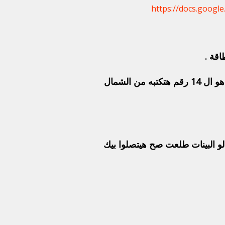
https://docs.goo
قة .
هتكتب فيها الرقم القومي بتاعك الي موجود في البطاقة ال هو ال 14 رقم هتكتبه من الشمال
و البينات طلعت صح هيتصلوا بيك