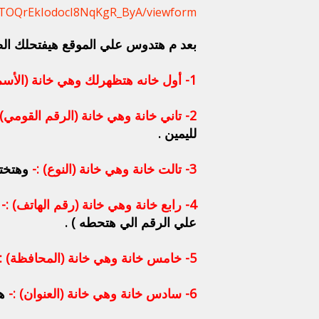
5TOQrEkIodocI8NqKgR_ByA/viewform
بعد م هتدوس علي الموقع هيفتحلك الصف
1- أول خانه هتظهرلك وهي خانة (الأسم الرباعي) :-
2- تاني خانة وهي خانة (الرقم القومي) :-
لليمين .
3- تالت خانة وهي خانة (النوع) :-
وهتختار
4- رابع خانة وهي خانة (رقم الهاتف) :-
و
علي الرقم الي هتحطه ) .
5- خامس خانة وهي خانة (المحافظة) :-
6- سادس خانة وهي خانة (العنوان) :-
هت