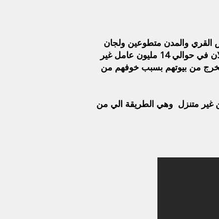
ض القري والمدن متطوعين ولجان
شعبية بتسجل للناس بيناتهم علي موقع وزاراة القوي العاملة , وبسبب العدد الكبير الي بيسجل بيناته لان في حوالي 14 مليون عامل غير
خرج من بيوتهم بسبب خوفهم من
ن غير متنزل وهي الطريقة الي من