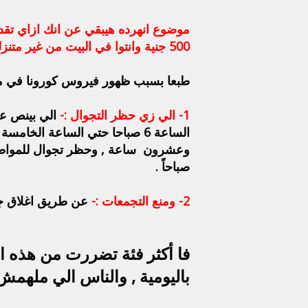
موضوع انهرده هيبقي عن انك ازاي تقدر
500 جنية وانتوا في البيت من غير متنزلوا الشارع , والشروط الواجب توافرها للحصول علي هذه المنحة .
طبعا بسبب ظهور فيروس كورونا في مصر
1- الي زي حظر التجوال :-
الي بينص علي
وعشرون ساعة , وحظر تجوال للمواطنين
صباحاً .
2- ومنع التجمعات :-
عن طريق اغلاق جميع ا
فا أكثر فئة تضررت من هذه الق
باليومية , والناس الي ملهمش