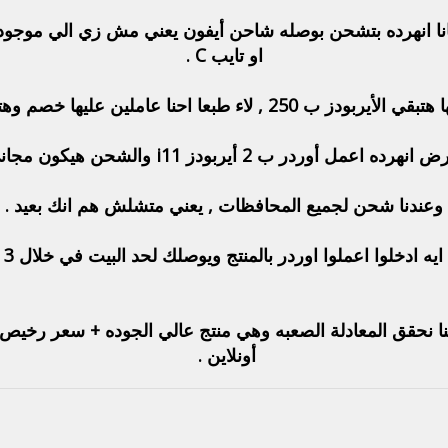
بس لا الايربود i11 الي معانا انهرده بتشحن بوصله شاحن أيفون يعني مش زي
او تايب C .
 عليها خصم وهتبقي ب 150 جنيه + مصاريف الشحن .
هرده اعمل أوردر ب 2 أيربودز i11 والشحن هيكون مجاني .
وعندنا شحن لجميع المحافظات , يعني متشلش هم انك بعيد .
يه ادخلوا اعملوا اوردر بالمنتج ويوصلك لحد البيت في خلال 3 أيام فقط .
ننا نحقق المعادلة الصعبه وهي منتج عالي الجوده + سعر رخي
أونلاين .