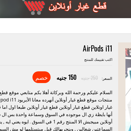
AirPods i11
اكتب تقييمك للمنتج
150 جنيه
خصم
250 جنيه
السعر:
السلام عليكم ورحمة الله وبركاتة أهلا بكم متابعي موقع قطع 
أنها بايظة زي ال موجوده في السوق وسماعة واحدة بس ال شغ
السماعتين شغالين , وبنجربهالك قبل مبتستلمها لو مش السم