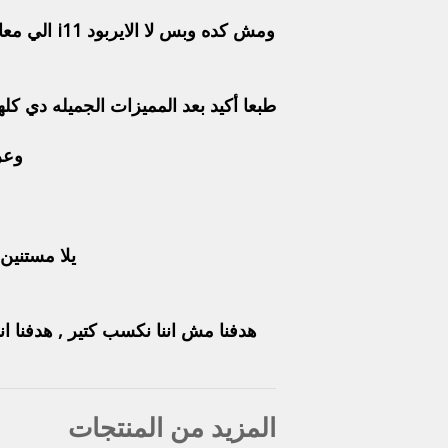
ومش كده و
طبعا أكيد بعد المميزات الجميله دي كلها هتبقي الأيربودز ب 250 , لاء طبعا احنا عاملين
وعرض ان
يلا مستنين ا
هدفنا مش اننا نكسب كتير , هدفنا ا
المزيد من المنتجات