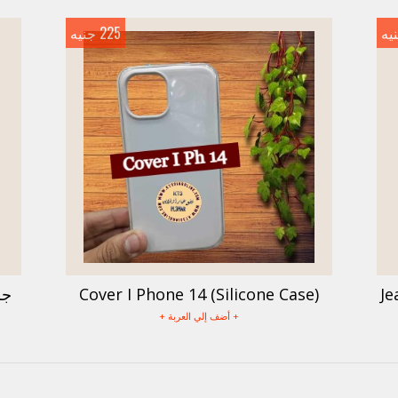
225 جنيه
Je
Cover I Phone 14 (Silicone Case)
جر
+ أضف إلي العربة +