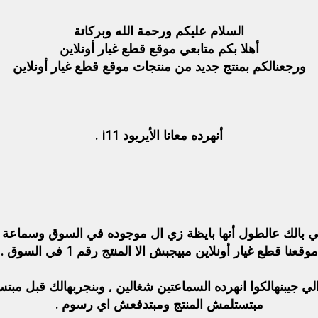
السلام عليكم ورحمة الله وبركاتة
أهلا بكم متابعي موقع قطع غيار أونلاين
ورجعنالكم بمنتج جديد من منتجات موقع قطع غيار أونلاين
أنهرده معانا الأيربود i11 .
ما قول الأيربود i11 هيجي في بالك عالطول أنها بايظة زي ال موجوده في السو
موقعنا قطع غيار أونلاين مبيجبش الا المنتج رقم 1 في السوق .
وه يعني ايه , يعني الأيربود i11 الي جيبنهالكوا انهرده السماعتين شغالين , وبنجرب
مبتستلمش المنتج ومبتدفعش اي رسوم .