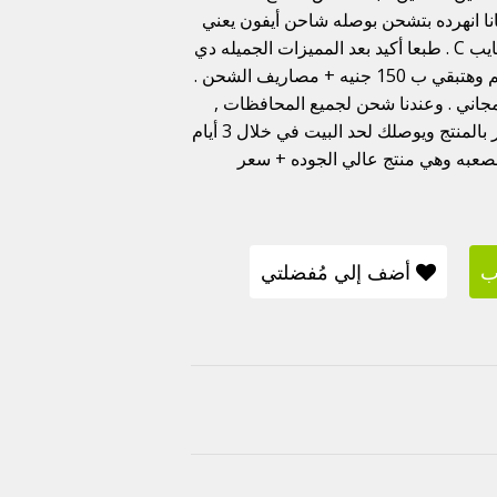
م . ومش كده وبس لا الايربود i11 الي معانا انهرده بتشحن بوصله شاحن أيفون يعني
مش زي الي موجوده في السوق وبتشحن بشاحن اندرويد او تايب C . طبعا أكيد بعد المميزات الجميله دي
كلها هتبقي الأيربودز ب 250 , لاء طبعا احنا عاملين عليها خصم وهتبقي ب 150 جنيه + مصاريف الشحن .
أيربودز i11 والشحن هيكون مجاني . وعندنا شحن لجميع المحافظات ,
يعني متشلش هم انك بعيد . يلا مستنين ايه ادخلوا اعملوا اوردر بالمنتج ويوصلك لحد البيت في خلال 3 أيام
 الصعبه وهي منتج عالي الجوده + سعر
ب
أضف إلي مُفضلتي