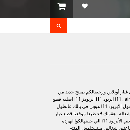
غيار أونلاين ورجعنالكم بمنتج جديد من
منتجات موقع قطع غيار أونلاين أنهرده معانا الأيربود i11 . airpod i11 ايربود i11 ايربودز i11 اصليه قطع
غيار اونلاين قطع غيار أونلاين قطع غيار أونلاين طبعا اول اما قول الأيربود i11 هيجي في بالك عالطول
اله , هقولك لاء طبعا موقعنا قطع غيار
أونلاين مبيجبش الا المنتج رقم 1 في السوق . ايوه يعني ايه , يعني الأيربود i11 الي جيبنهالكوا انهرده
اعتين شغالين مبتستلمش المنتج