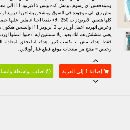
ومبتدفعش اي رسو
وعرض انهرده اعمل أوردر ب 2 
فقط . هدفنا مش اننا نكسب كتير , هدفنا اننا نحقق المعادلة
رخيص = منتج من منتجات موقع قطع غيار أونلاين .
إضافة
1
إلي العربة
اطلب بواسطة واتسا