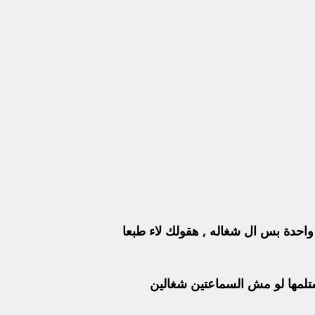
ق وسماعة واحدة بس ال شغاله , هقولك لاء طبعا
هالك قبل مبتستلمها لو مش السماعتين شغالين