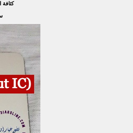
كثافة الشاشة :- 720 × 1600 
سع