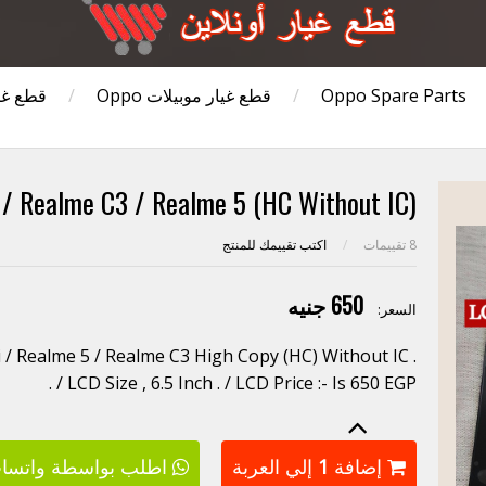
Oppo Spare Parts
/
قطع غيار موبيلات Oppo
/
قطع غي
/ Realme C3 / Realme 5 (HC Without IC)
8
تقييمات
/
اكتب تقييمك للمنتج
650 جنيه
السعر:
/ Realme 5 / Realme C3 High Copy (HC) Without IC .
/ LCD Size , 6.5 Inch . / LCD Price :- Is 650 EGP .
إضافة
1
إلي العربة
اطلب بواسطة واتسا