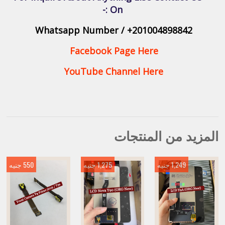
On :-
Whatsapp Number / +201004898842
Facebook Page Here
YouTube Channel Here
المزيد من المنتجات
1,249 جنيه
1,275 جنيه
550 جنيه