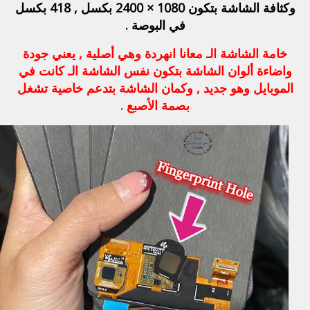
وكثافة الشاشة بتكون 1080 × 2400 بكسل , 418 بكسل
في البوصة .
خامة الشاشة الـ معانا انهردة وهي أصلية , يعني جودة
واضاءة ألوان الشاشة بتكون نفس الشاشة الـ كانت في
الموبايل وهو جديد , وكمان الشاشة بتدعم خاصية تشغل
بصمة الأصبع .