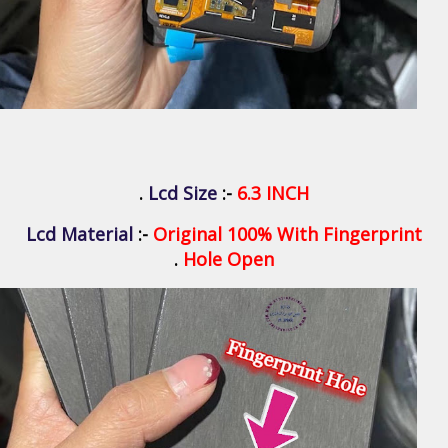
.
Lcd Size
:-
6.3 INCH
Lcd Material
:-
Original 100% With Fingerprint
.
Hole Open