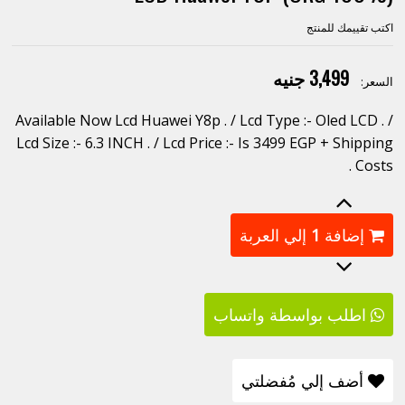
اكتب تقييمك للمنتج
3,499 جنيه
السعر:
Available Now Lcd Huawei Y8p . / Lcd Type :- Oled LCD . /
Lcd Size :- 6.3 INCH . / Lcd Price :- Is 3499 EGP + Shipping
Costs .
إضافة
1
إلي العربة
اطلب بواسطة واتساب
أضف إلي مُفضلتي