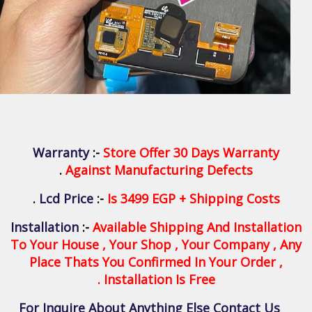
Warranty
:-
Store Offer 30 Days Warranty
.
Against Manufacturing Defects
.
Lcd Price
:-
Is 3499 EGP + Shipping Costs
Installation
:-
Available Shipping And Installation
To Your House , Your Shop , Your Company , Any
Place Thats You Confirmed In Your Order ,
Installation Is Free .
For Inquire About Anything Else Contact Us