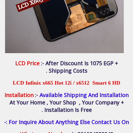
LCD Price
:- After Discount Is 1075 EGP +
Shipping Costs .
LCD Infinix x665 Hot 12i / x6512 Smart 6 HD
Installation
:-
Available Shipping And Installation
At Your Home , Your Shop , Your Company +
Installation Is Free .
For Inquire About Anything Else Contact Us On :-