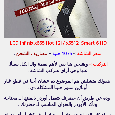
LCD Infinix x665 Hot 12i / x6512 Smart 6 HD
سعر الشاشة
:-
1075 جنية
+
مصاريف الشحن
.
التركيب :-
وهنيجي هنا بقي لأهم نقطة والـ الكل بيسأل
عنها وهي أزاي هنركب الشاشة .
هقولك متشلش هم الموضوع ده عشان أحنا في قطع غيار
أونلاين ستور حلينا المشكلة دي .
وده عن طريق أن حضرتك بتعمل أوردر بالمنتج الـ محتاجة
وتأكد الأوردر بالعنوان المناسب لـ حضرتك .
سواء كان العنوان ده بيتك أو محلك أو شركتك أو أي عنوان