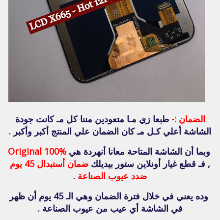
الضمان :-
طبعا زي مـا متعودين مننا كل مـ كانت جودة
الشاشة أعلي كـل مـ كان الضمان علي المنتج أكبر وأكبر .
وبما أن الشاشة المتاحة معانا أنهردة هي
Original 100%
, فـ قطع غيار أونلاين ستور بيديلك
ضمان أستبدال 45 يوم
ضدد عيوب الصناعة
.
وده يعني في خلال فترة الضمان وهي الـ 45 يوم أن ظهر
في الشاشة أي عيب من عيوب الصناعة .