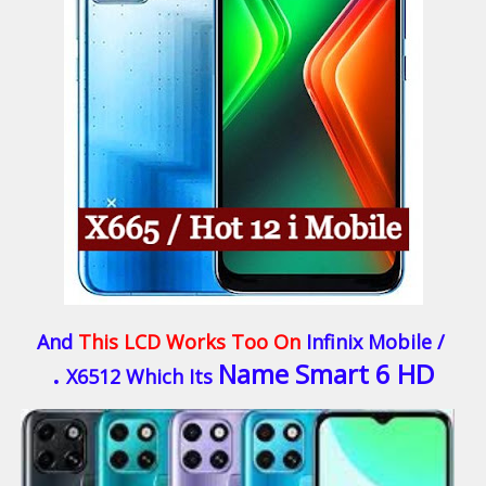
This LCD Works Too On
Infinix Mobile
/ And
Name Smart 6 HD .
X6512 Which Its