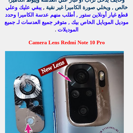
خالص , ويخلي صورة الكاميرا غير نقية
,
يبقي عليك وعلي
قطع غيار أونلاين ستور , أطلب منهم عدسة الكاميرا وحدد
موديل الموبايل الخاص بيك , متوفر جميع العدسات لـ جميع
الموديلات
.
Camera Lens Redmi Note 10 Pro