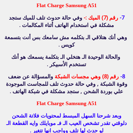
Flat Charge Samsung A51
7-
رقم (7) الميك :-
وفي حالة حدوث تلف للميك ستجد
مشكلة في استخدام الهاتف أثناء المكالمات .
وهي أنك هتلاقي الـ بتكلمه مش سامعك بس أنت بتسمعة
كويس .
والحالة الوحيدة الـ هتخلي الـ بتكلمة يسمعك هو أنك
تستخدم الأسبيكر .
8-
رقم (8) وهي مجسات الشبكة
والمسؤالة عن ضعف
وقوة الشبكة , وفي حالة حدوث تلف للمجاست الموجودة
علي بوردة الشحن , ستجد مشكلة في شبكة الهاتف .
Flat Charge Samsung A51
وبعد شرحنا السهل المبسط لمحتويات فلاتة الشحن
دلوقتي تقدر تشخص العيب الـ فـ موبايلك وايه القطعة الـ
لو حدث لها تلف وواجب انها تتغير .