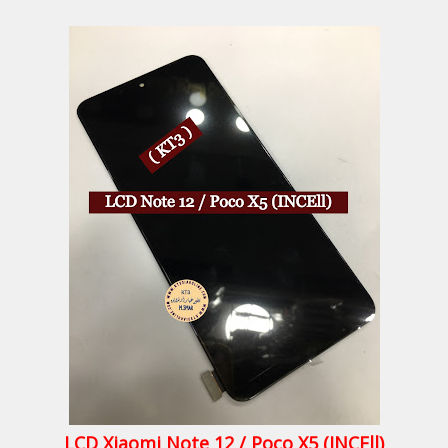
LCD Xiaomi Note 12 / Poco X5 (INCEll)