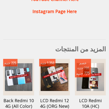
Instagram Page Here
المزيد من المنتجات
خصم
1,350 جنيه
225 جنيه
799 جنيه
725 جنيه
Back Redmi 10
LCD Redmi 12
LCD Redmi
4G (All Color)
4G (ORG New)
10A (HC)