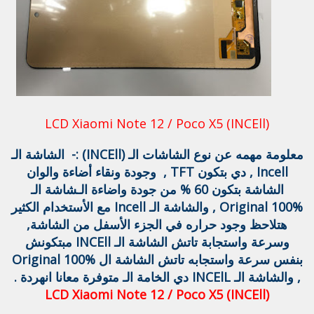
LCD Xiaomi Note 12 / Poco X5 (INCEll)
معلومة مهمه عن نوع الشاشات الـ (INCEll) :- الشاشة الـ
Incell , دي بتكون TFT , وجودة ونقاء أضاءة والوان
الشاشة بتكون 60 % من جودة واضاءة الـشاشة الـ
Original 100% , والشاشة الـ Incell مع الأستخدام الكثير
هتلاحظ وجود حراره في الجزء الأسفل من الشاشة,
وسرعة واستجابة تاتش الشاشة الـ INCEll مبتكونش
بنفس سرعة واستجابه تاتش الشاشة ال Original 100%
, والشاشة الـ INCElL دي الخامة الـ متوفرة معانا انهردة .
LCD Xiaomi Note 12 / Poco X5 (INCEll)