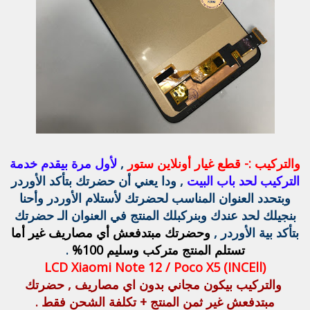
والتركيب :-
قطع غيار أونلاين ستور
,
لأول مرة بيقدم خدمة
التركيب لحد باب البيت
, ودا يعني أن حضرتك بتأكد الأوردر
وبتحدد العنوان المناسب لحضرتك لأستلام الأوردر وأحنا
بنجيلك لحد عندك وبنركبلك المنتج في العنوان الـ حضرتك
بتأكد بية الأوردر ,
وحضرتك مبتدفعش أي مصاريف غير أما
تستلم المنتج متركب وسليم 100%
.
LCD Xiaomi Note 12 / Poco X5 (INCEll)
والتركيب بيكون مجاني بدون اي مصاريف , حضرتك
مبتدفعش غير ثمن المنتج + تكلفة الشحن فقط .