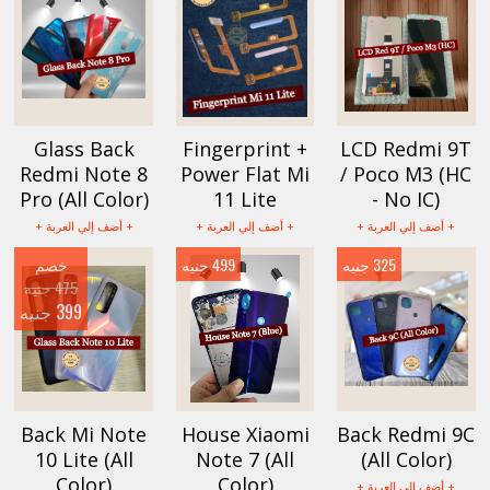
Glass Back
Fingerprint +
LCD Redmi 9T
Redmi Note 8
Power Flat Mi
/ Poco M3 (HC
Pro (All Color)
11 Lite
- No IC)
+ أضف إلي العربة +
+ أضف إلي العربة +
+ أضف إلي العربة +
325 جنيه
499 جنيه
خصم
475 جنيه
399 جنيه
Back Mi Note
House Xiaomi
Back Redmi 9C
10 Lite (All
Note 7 (All
(All Color)
Color)
Color)
+ أضف إلي العربة +