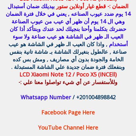
الضمان :-
قطع غيار أونلاين ستور
بيديلك ضمان أستبدال
14 يوم ضدد عيوب الصناعه , يعني في خلال فترة الضمان
وهي ال 14 يوم أن ظهر أي عيب من عيوب الصناعة
حضرتك بتكلمنا وأحنا بنجيلك لحد عندك وبنتأكد أذا كان
العيب الـ ظهر في الشاشة هو عيب صناعة ولا سوء
أستخدام
, واذا كان العيب الـ ظهر في الشاشة هو عيب
صناعة , عالطول بنغيرلك الشاشة بـ شاشة تانية بنفس
الخامة والجودة بدون أي مصاريف ,
ومش بس كده
وبنفعلك فترة ضمان جديدة علي الشاشة المستبدلة .
LCD Xiaomi Note 12 / Poco X5 (INCEll)
وللأستفسار عن أي شيء تواصلوا معنا علي :-
Whatsapp Number
/ +201004898842
Facebook Page Here
YouTube Channel Here