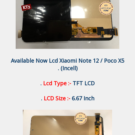
Available Now Lcd Xiaomi Note 12 / Poco X5
(Incell) .
Lcd Type :-
TFT LCD .
LCD Size :-
6.67 Inch .