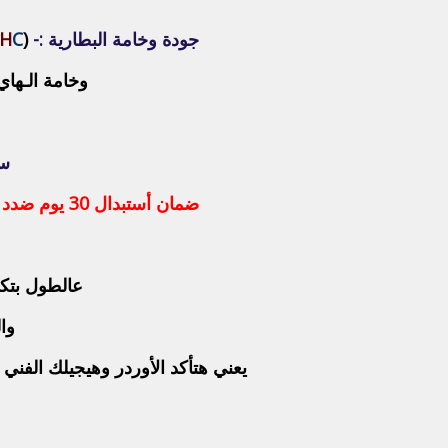
جودة وخامة البطارية :-
(
C
H
وخامة الـهاي كوبي بيكون جودتها 
سع
ضمان أستبدال 30 يوم ضدد عيوب الصناعة
عالطول بتكلم
وا
يعني هتأكد الأوردر وهيجيلك الفني 