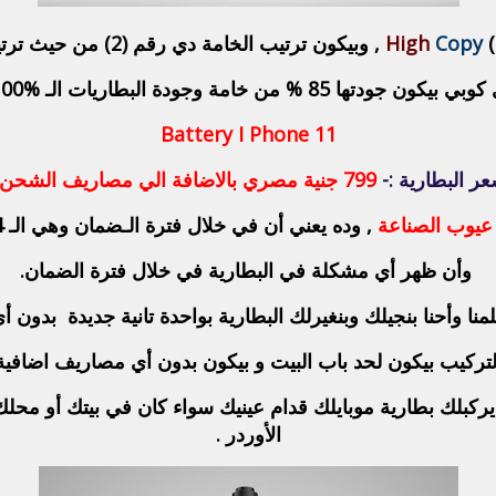
)
Copy
High
, وبيكون ترتيب الخامة دي رقم (2) من حيث ترتيب جودة وخامة البطاريات
85 % من خامة وجودة البطاريات الـ Original 100% .
Battery I Phone 11
ر البطارية :-
799
جنية مصري بالاضافة الي مصاريف الشحن 
, وده يعني أن في خلال فترة الـضمان وهي الـ 14 يوم بيتم تجربة البطارية .
وأن ظهر أي مشكلة في البطارية في خلال فترة الضمان.
نا وأحنا بنجيلك وبنغيرلك البطارية بواحدة تانية جديدة بدون 
لتركيب بيكون لحد باب البيت و بيكون بدون أي مصاريف اضافية 
يركبلك بطارية موبايلك قدام عينيك سواء كان في بيتك أو محلك أ
الأوردر .