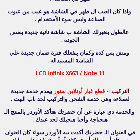
واذا كان العيب ال ظهر في الشاشة هو عيب من عيوب
الصناعة وليس سوء الأستخدام .
عالطول بنغيرلك الشاشة ب شاشة تانية جديدة بنفس
الجودة .
ومش بس كده وكمان بنفعلك فترة ضمان جديدة علي
الشاشة المستبداله .
LCD Infinix X663 / Note 11
التركيب :-
قطع غيار أونلاين ستور
بيقدم خدمة جديدة
لعملاءة وهي خدمة الشحن والتركيب لحد باب البيت .
والخدمة دي عبارة عن أن حضرتك هتأكد الأوردر بالمنتج الـ
هتحتاجة وأحنا هنجيلك لحد عندك .
في العنوان الـ حضرتك أكدت بيه الأوردر سواء كان العنوان
ده بيتك أو محلك أو شركتك أو أي عنوان مناسب ليك