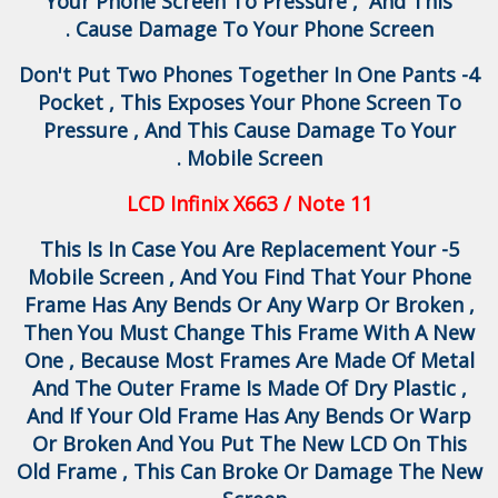
Your Phone Screen To Pressure , And This
Cause Damage To Your Phone Screen .
4- Don't Put Two Phones Together In One Pants
Pocket , This Exposes Your Phone Screen To
Pressure , And This Cause Damage To Your
Mobile Screen .
LCD Infinix X663 / Note 11
5- This Is In Case You Are Replacement Your
Mobile Screen , And You Find That Your Phone
Frame Has Any Bends Or Any Warp Or Broken ,
Then You Must Change This Frame With A New
One , Because Most Frames Are Made Of Metal
And The Outer Frame Is Made Of Dry Plastic ,
And If Your Old Frame Has Any Bends Or Warp
Or Broken And You Put The New LCD On This
Old Frame , This Can Broke Or Damage The New