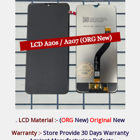
LCD Material :-
(
ORG
New)
Original
New .
Warranty :-
Store Provide 30 Days Warranty