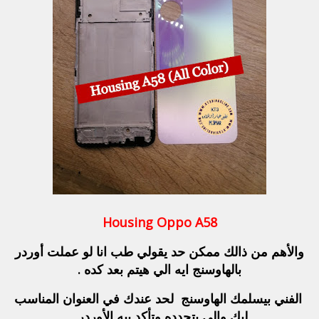
Housing Oppo A58
والأهم من ذالك ممكن حد يقولي طب انا لو عملت أوردر
بالهاوسنج ايه الي هيتم بعد كده .
الفني
بيسلمك الهاوسنج لحد عندك في العنوان المناسب
ليك والي بتحدده وتأكد بيه الأوردر .