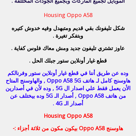
الموبايل لجميع الماركات وبجميع الجودات المختلفة .
Housing Oppo A58
شكل تليفونك بقي قديم ومتبهدل وفيه خدوش كتيره
وبتفكر تغيرة .
عاوز تشتري تليفون جديد ومش معاك فلوس كفاية .
قطع غيار أونلاين ستور جبلك الحل .
وده عن طريق أننا في قطع غيار أونلاين ستور وفرنالكم
هاوسنج كامل لـ هاتف Oppo A58 5G , والهاوسنج المتاح
الأن يعمل فقط علي اصدار ال 5G , وده لأن في أصدارين
من هاتف Oppo A58 , أصدار الـ 5G وده بيختلف عن
أصدار الـ 4G .
Housing Oppo A58
هاوسنج Oppo A58 بيكون مكون من ثلاثة أجزاء :-