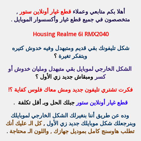
أهلا بكم متابعي وعملاء
قطع غيار أونلاين ستور
,
متخصصون في جميع قطع غيار وأكسسوار الموبايل .
Housing Realme 6i
RMX2040
شكل تليفونك بقي قديم ومتبهدل وفيه خدوش كتيره
وبتفكر تغيرة
؟
الشكل الخارجي لموبايل بقي متبهدل ومليان خدوش أو
كسر
ومبقاش جديد زي الأول ؟
فكرت تشتري تليفون جديد ومش معاك فلوس كفاية ؟!
قطع غيار أونلاين ستور
جبلك الحل وبـ أقل تكلفة .
وده عن طريق أننا بنغيرلك الشكل الخارجي لموبايلك
وبنرجعلك شكل موبايلك جديد زي الأول
,
كل الـ عليك أنك
تطلب هاوسنج كامل بموديل جهازك , واللون الـ محتاجة
.