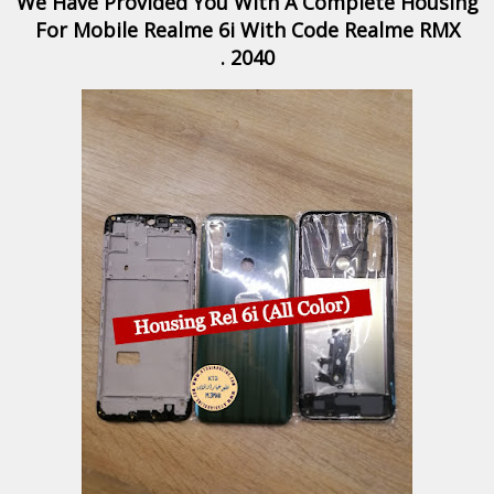
We Have Provided You With A Complete Housing
For Mobile Realme 6i With Code Realme RMX
2040 .