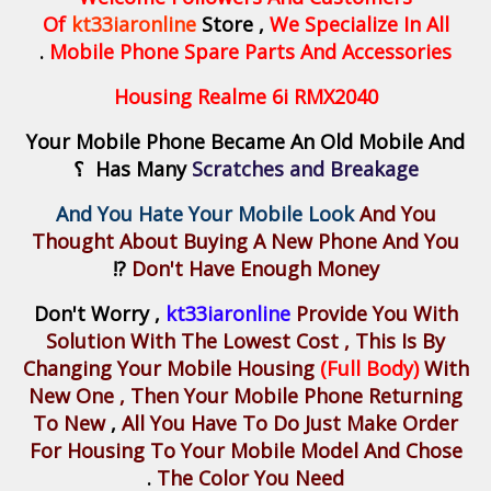
Of
kt33iaronline
Store ,
We Specialize In All
.
Mobile Phone Spare Parts And Accessories
Housing Realme 6i
RMX2040
Your Mobile Phone Became An Old Mobile And
Scratches and Breakage
Has Many
؟
And You Hate Your Mobile Look
And You
Thought About Buying A New Phone And You
?!
Don't Have Enough Money
Don't Worry ,
kt33iaronline
Provide You With
Solution With The Lowest Cost , This Is By
Changing Your Mobile Housing
(Full Body)
With
New One , Then Your Mobile Phone Returning
To New
,
All You Have To Do Just Make Order
For Housing To Your Mobile Model And Chose
.
The Color You Need