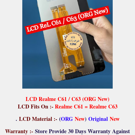
LCD Realme C61 / C63 (ORG New)
LCD Fits On :-
Realme C61 = Realme C63
.
LCD Material :-
(
ORG
New
)
Original
New
Warranty :-
Store Provide 30 Days Warranty Against