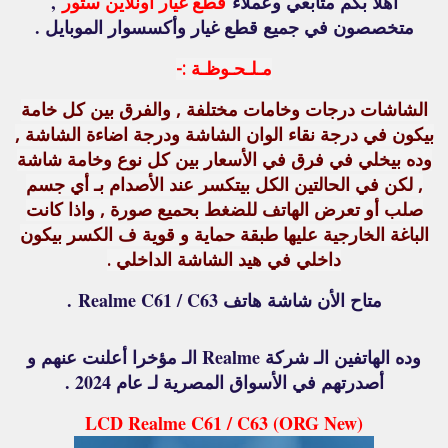
أهلا بكم متابعي وعملاء
قطع غيار أونلاين ستور
,
متخصصون في جميع قطع غيار وأكسسوار الموبايل .
مـلـحـوظـة :-
الشاشات درجات وخامات مختلفة , والفرق بين كل خامة
بيكون في درجة نقاء الوان الشاشة ودرجة اضاءة الشاشة ,
وده بيخلي في فرق في الأسعار بين كل نوع وخامة شاشة
, لكن في الحالتين الكل بيتكسر عند الأصدام بـ أي جسم
صلب أو تعرض الهاتف للضغط بحميع صورة , واذا كانت
الباغة الخارجية عليها طبقة حماية و قوية ف الكسر بيكون
داخلي في هيد الشاشة الداخلي .
متاح الأن شاشة هاتف Realme C61 / C63
.
وده الهاتفين الـ شركة Realme الـ مؤخرا أعلنت عنهم و
أصدرتهم في الأسواق المصرية لـ عام 2024 .
LCD Realme C61 / C63 (ORG New)