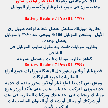
أهلا بكم متابعي وعملاء
قطع غيار أونلاين ستور
,
متخصصون في جميع قطع غيار وأكسسوار الموبايل .
Battery Realme 7 Pro (BLP799)
بطارية موبايلك مبقتش تفضل شغاله لوقت طويل زي
الأول , بتشحن الموبايل 100% وتيجي عند 50% والموبايل
يفصل لوحدة .
بطارية موبايلك تلفت وعالطول سايب الموبايل في
الشاحن .
كفاءة بطارية موبايلك قلت وبتفصل بسرعة .
Battery Realme 7 Pro (BLP799)
قطع غيار أونلاين ستور حل المشكلة ووفرلك جميع أنواع
البطاريات لجميع الماركات .
ومش بس كده دا قطع غيار أونلاين ستور بيقدملك خدمة
جديدة وهي التركيب لحد باب بيتك , يعني بتأكد أوردر بنوع
موبايلك ويجيلك فني لحد عندك ويركبلك البطارية في بيتك
أو شركتك أو محلك أو شغلك أو العنوان المناسب ليك
لتركيب الأوردر .