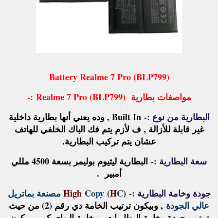
Battery Realme 7 Pro (BLP799)
مواصفات بطارية
Realme 7 Pro (BLP799)
:-
البطارية من نوع :-
Built In , وده يعني أنها بطارية داخلية
غير قابلة للأزالة , ف لأزم يتم فك الباك الخلفي للهاتف
عشان يتم تركيب البطارية.
سعة البطارية :-
البطارية ليثيوم بوليمر بسعة 4500 مللي
أمبير .
جودة وخامة البطارية :-
(
C
H
)
High
Copy مصنعة بماتريل
عالي الجودة
, وبيكون ترتيب الخامة دي رقم (2) من حيث
ترتيب جودة وخامة البطاريات
, وخامة الـهاي كوبي بيكون