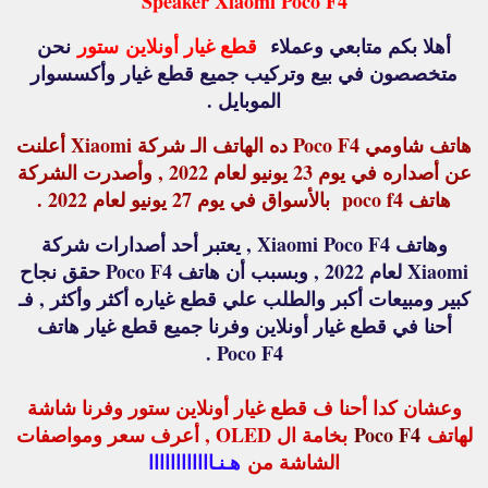
Speaker Xiaomi Poco F4
أهلا بكم متابعي وعملاء
قطع غيار أونلاين
ستور
نحن
متخصصون في بيع وتركيب جميع قطع غيار وأكسسوار
الموبايل .
هاتف شاومي Poco F4 ده الهاتف الـ شركة Xiaomi أعلنت
عن أصداره في يوم 23 يونيو لعام 2022 , وأصدرت الشركة
هاتف poco f4 بالأسواق في يوم 27 يونيو لعام 2022 .
وهاتف Xiaomi Poco F4 , يعتبر أحد أصدارات شركة
Xiaomi لعام 2022 , وبسبب أن هاتف Poco F4 حقق نجاح
كبير ومبيعات أكبر والطلب علي قطع غياره أكثر وأكثر , فـ
أحنا في قطع غيار أونلاين وفرنا جميع قطع غيار هاتف
Poco F4 .
وعشان كدا أحنا ف قطع غيار أونلاين ستور وفرنا شاشة
لهاتف
Poco F4
بخامة ال OLED , أعرف سعر ومواصفات
الشاشة من
هـنـاااااااااااا