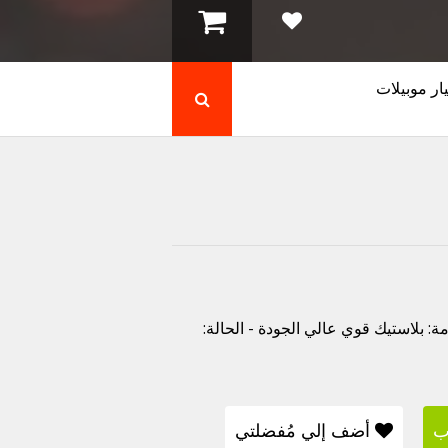
ار موبيلات
لفي / ضهر موبايل - الموديل: Realme 9i - الخامة: بلاستيك قوي عالي الجودة - الحالة:
ب
أضف إلي مُفضلتي