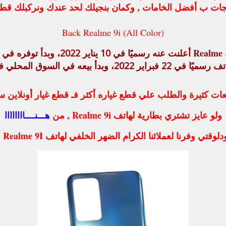
جات ب أفضل الخامات , وكمان بنجيلك لحد عندك ونركبلك قطعة 
Back Realme 9i (All Color)
رسميًا في
10 يناير 2022
، وبدأ توفره في 
اتف رسميًا في
22 فبراير 2022
، وبدأ بيعه في السوق المحلي 
ولو عايز تشتري بطارية لهاتف Realme 9i , من
هـــنــــاااااااا
دلوقتي وفرنا لعملائنا الكرام الضهر الخلفي لهاتف Realme 9I .