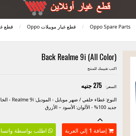
Oppo Spare Parts
/
قطع غيار موبيلات Oppo
/
قطع غي
Back Realme 9i (All Color)
اكتب تقييمك للمنتج
275 جنيه
السعر:
النوع: غطاء خ
جديد 100% - الألوان: الأسود – الأزرق
إضافة
1
إلي العربة
اطلب بواسطة واتسا