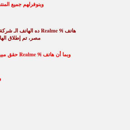
وبنوفرلهم جميع المنت
هاتف Realme 9i ده الهاتف الـ شركة Realme أعلنت عنه
مصر، تم إطلاق اله
وبما أن هاتف Realme 9i حقق مبيعات كثيرة والطلب علي قطع غياره أكثر فـ قطع غيار أونلاين ستور قدر يوفر له جميع قطع غياره .
و