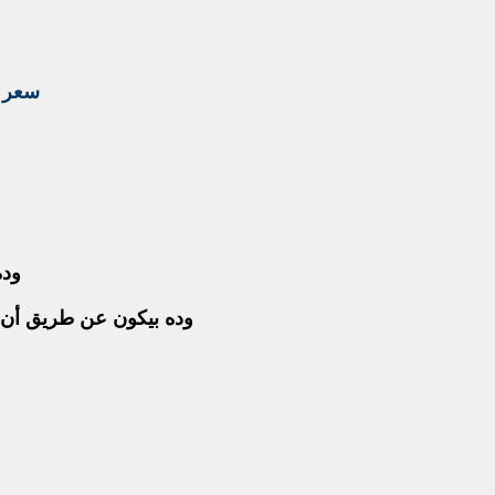
سعر ا
وده
وده بيكون عن طريق أن اح