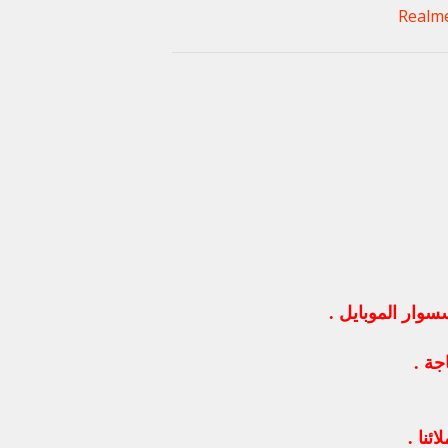
وار الموبايل .
ة .
ئنا .