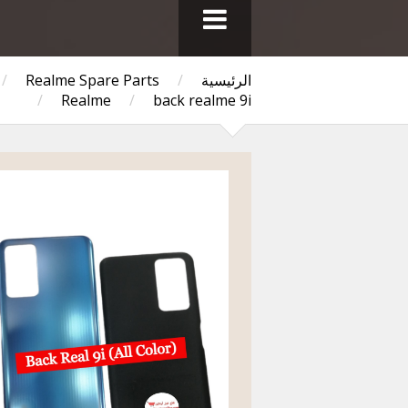
الرئيسية
/
Realme Spare Parts
/
/
Realme
/
back realme 9i