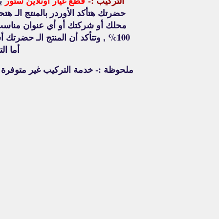
التركيب :-
قطع غيار أونلاين ستور
بي
حضرتك هتأكد الأوردر بالمنتج الـ هت
محلك أو شركتك أو أي عنوان مناسب 
100% , وتتأكد أن المنتج الـ حضر
أما ال
ملحوظة :- خدمة التركيب غير متوفر