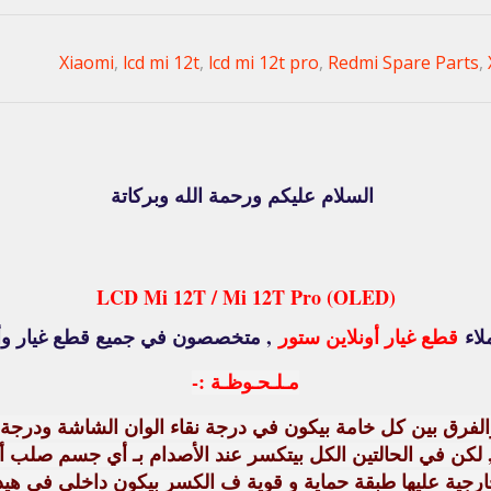
,
lcd mi 12t
,
lcd mi 12t pro
,
Redmi Spare Parts
,
السلام عليكم ورحمة الله وبركاتة
LCD Mi 12T / Mi 12T Pro (OLED)
لاء
قطع غيار أونلاين ستور
, متخصصون في جميع قطع غيار وأك
مـلـحـوظـة :-
لفرق بين كل خامة بيكون في درجة نقاء الوان الشاشة ودرجة 
 لكن في الحالتين الكل بيتكسر عند الأصدام بـ أي جسم صلب 
لخارجية عليها طبقة حماية و قوية ف الكسر بيكون داخلي في هيد