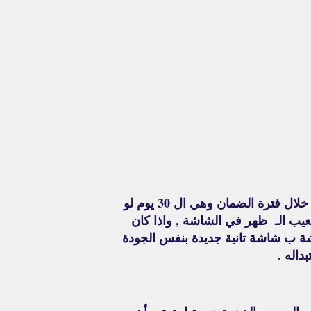
بيديلك ضمان أستبدال 30 يوم ضدد عيوب الصناعة , ودا في خلال فترة الضمان وهي ال 30 يوم لو
يب الـ ظهر في الشاشة , واذا كان
ة ب شاشة تانية جديدة بنفس الجودة
اله .