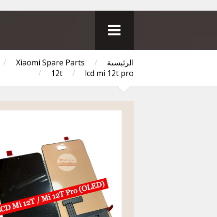
الرئيسية
/
Xiaomi Spare Parts
/
/
12t
/
lcd mi 12t pro