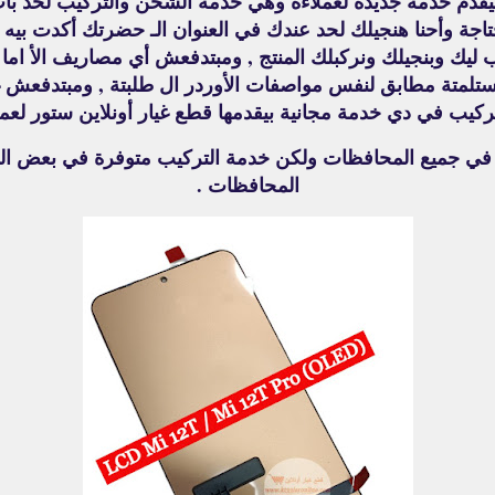
قدم خدمة جديدة لعملاءة وهي خدمة الشحن والتركيب لحد باب
حتاجة وأحنا هنجيلك لحد عندك في العنوان الـ حضرتك أكدت بيه ال
ليك وبنجيلك ونركبلك المنتج , ومبتدفعش أي مصاريف الأ اما
تك أستلمتة مطابق لنفس مواصفات الأوردر ال طلبتة , ومبتدفعش
تركيب في دي خدمة مجانية بيقدمها قطع غيار أونلاين ستور لعمل
ة في جميع المحافظات ولكن خدمة التركيب متوفرة في بعض ا
المحافظات .