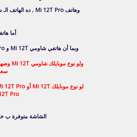
أما هاتف Mi 12T أصدرتة شركة شاومي في الأسواق في أك
وبما أن هاتفي شاومي Mi 12T و Mi 12T Pro حققوا نجاح كبير ومبيعات أكبر , ف أحنا في قطع غيار أونلاين وفرنا جميع قطع غيارهم .
ولو نوع
سعر 
12T / Mi 12T Pro , لمع
الشاشة متوفرة ب خام