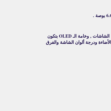
بوصة .
(OLED) , وبيكون ترتتيب الخامة دي رقم (2) من حيث ترتيب جودة وخامة الشاشات , وخامة الـ OLED بتكون
Original  , بيكون في فرق بسيط في الأضاءة ودرجة ألوان الشاشة والفرق