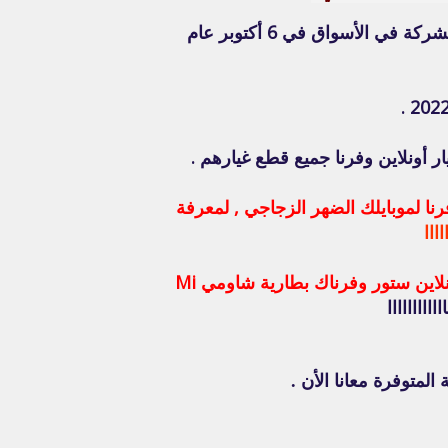
وهاتف Mi 12T Pro , ده الهاتف الـ شركة Xiaomi أعلنت عنه في 4 أكتوبر عام 2022 , وأصدرتة الشركة في الأسواق في 6 أكتوبر عام
ين ستور وفرنا لموبايلك الضهر الزجاجي , لمعرفة
اااا
لو نوع موبايلك Mi 12T أو Mi 12T Pro , وبطارية موبايلك باظت وعايز تغيرها , أحنا في قطع غيار أونلاين ستور وفرناك بطارية شاومي Mi
ااااااااااا
المتوفرة معانا الأن .