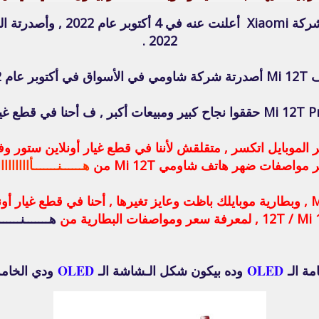
2022 .
توبر عام 2022 .
 موبايلك شاومي Mi 12T وضهر الموبايل اتكسر , متقلقش لأننا في قطع غيار أونلا
مواصفات ضهر هاتف شاومي Mi 12T من
هــــــنـــــــأااااااااا
رفة سعر ومواصفات البطارية من
هـــــــنــــــا
ة الـ
OLED
وده بيكون شكل الـشاشة الـ
OLED
ودي الخامة 