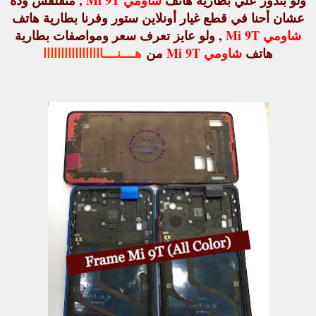
ولو بتدور علي بطارية هاتف
شاومي Mi 9T
, متقلقش وده
عشان أحنا في قطع غيار أونلاين ستور وفرنا بطارية هاتف
شاومي Mi 9T
, ولو عايز تعرف سعر ومواصفات بطارية
هاتف
شاومي Mi 9T
من
هــــنــــااااااااااااااااا