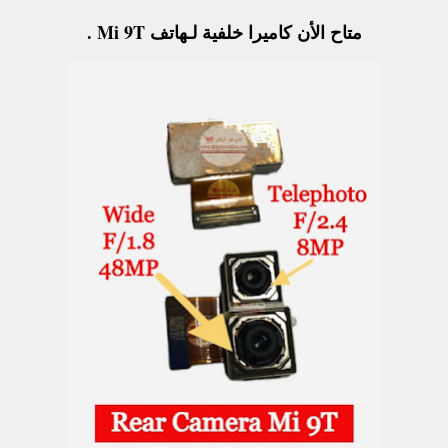
متاح الأن كاميرا خلفية لـهاتف Mi 9T .