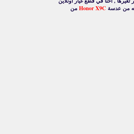
غيرها , أحنا في قطع غيار أونلاين
احه من عدسة
Honor X9C
من