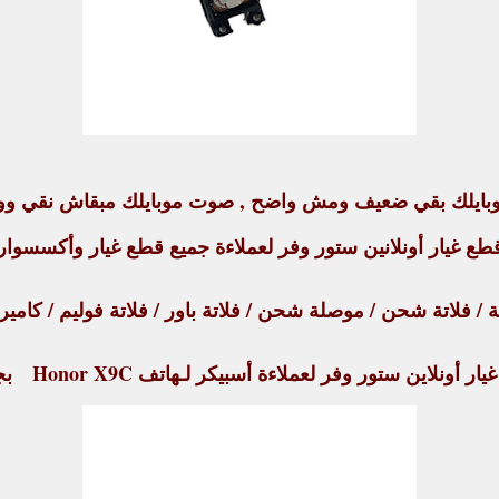
بايلك بقي ضعيف ومش واضح , صوت موبايلك مبقاش نقي ووا
 غيار أونلانين ستور وفر لعملاءة جميع قطع غيار وأكسسوار ا
/ فلاتة شحن / موصلة شحن / فلاتة باور / فلاتة فوليم / كاميرا
ر أونلاين ستور وفر لعملاءة أسبيكر لـهاتف Honor X9C
بجو