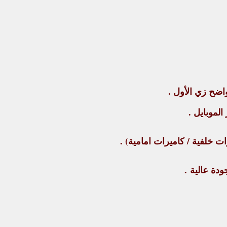
ضح زي الأول .
لموبايل .
ت خلفية / كاميرات امامية) .
دة عالية
.