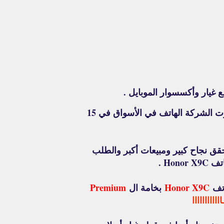
يار وأكسسوار الموبايل .
وهاتف Honor X9C , ده الهاتف الـ شركة Honor أعلنت عنه في يوم 5 من شهر نوفمبر 2024 وأصدرت الشركة الهاتف في الأسواق في 15
 Honor X9C , يعتبر أحد أصدارات شركة Honor لعام 2024 , وبسبب أن هاتف Honor X9C حقق نجاح كبير ومبيعات أكبر والطلب
Ho .
اتف
Honor X9C
بخامة ال
Premium
اااااااااااا