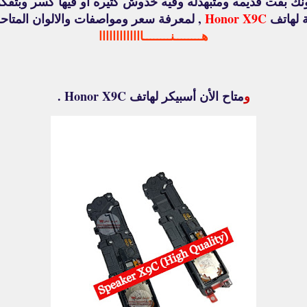
ونك بقت قديمه ومتبهدله وفيه خدوش كتيره أو فيها كسر وبتفكر ت
ة لهاتف
Honor X9C
, لمعرفة سعر ومواصفات والالوان المت
هــــــــنــــــــااااااااااااا
و
متاح الأن أسبيكر لهاتف Honor X9C .