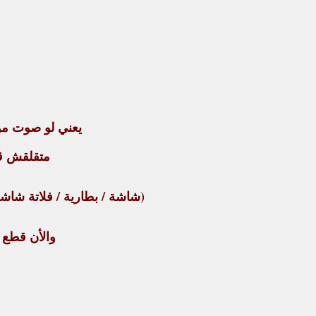
يعني لو صوت مو
متقلقش قطع
(شاشة / بطارية / فلاتة شاشة 
والأن قطع غيا