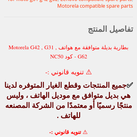
Motorela compatible spare parts
تفاصيل المنتج
بطارية بديلة متوافقة مع هواتف Motorela G42 , G31 ,
G62 - كود NC50
⚠️
تنويه قانوني :-
✅
جميع
المنتجات وقطع الغيار المتوفره لدينا
هي
بديل متوافق
مع موديل الهاتف ، وليس
منتجًا رسميًا أو معتمدًا من الشركة المصنعه
للهاتف .
تنويه قانوني :-
⚠️