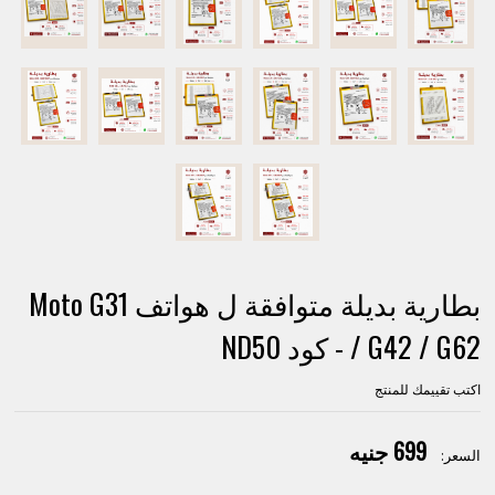
بطارية بديلة متوافقة ل هواتف Moto G31
/ G42 / G62 - كود ND50
اكتب تقييمك للمنتج
699 جنيه
السعر: