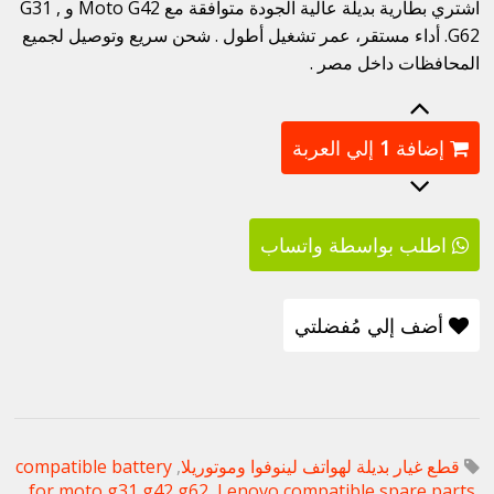
اشتري بطارية بديلة عالية الجودة متوافقة مع Moto G42 و G31 ,
G62. أداء مستقر، عمر تشغيل أطول . شحن سريع وتوصيل لجميع
المحافظات داخل مصر .
إضافة
1
إلي العربة
اطلب بواسطة واتساب
أضف إلي مُفضلتي
قطع غيار بديلة لهواتف لينوفوا وموتوريلا
,
compatible battery
for moto g31 g42 g62
,
Lenovo compatible spare parts
,