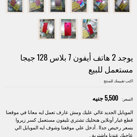
يوجد 2 هاتف أيفون 7 بلاس 128 جيجا
مستعمل للبيع
اكتب تقييمك للمنتج
5,500 جنيه
السعر:
الموبايل الجديد غالي عليك ومش عارف تعمل ايه معانا في موقعنا
قطع غيار أونلاين هنخليك تشتري تليفون مستعمل كسر زيروا
بسعر رخيص جداا . أدخل علي موقعنا وشوف ايه الموبايل الي
عاجبك عندنا واشترية .