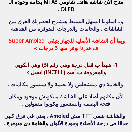
متاح الأن شاشة هاتف شاومي Mi A3 بخامة وجوده الـ
OLED .
وبـ اسلوبنا السهل البسيط هنشرح لحضرتك الفرق بين
الشاشات , والخامات والدرجات المتوفرة من الشاشة .
وبما أن الشاشة الأصلية للجهاز بتبقي Super Amoled
ف قدرنا نوفر منها 3 درجات :-
1- هنبدأ ب
ققل درجة
وهي
رقم (3) وهي الكوبي
والمعروفة ب أسم (INCELL)
انسل :-
والخامة دي مبتشغلش ولا بصمة ولا سنسور مكالمات .
لأن مكانهم أصلا علي الشاشة مبيكونش موجود ومكان
فتحة البصمة والسنسور بيكونوا مقفولين .
والشاشة بتبقي TFT مش Amoled , يعني في فرق كبير
جدااا في درجة الأضاءة وجودة الألوان
والخامة دي متوفرة .