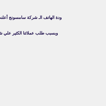
وبسبب طلب عملائنا الكثير علي شاشة هاتف سامسونج A21s , قدرنا نوفر لعم