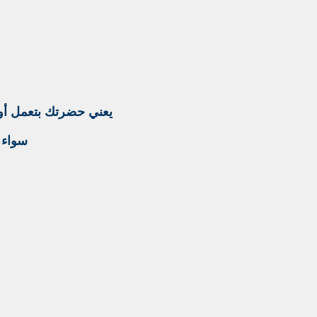
يعني حضرتك بتعمل أوردر
سواء ك