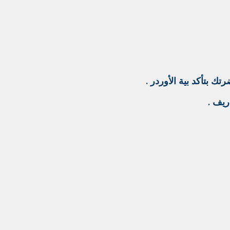
ك بتأكد بية الأوردر .
ريف .