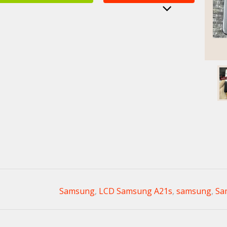
,
LCD Samsung A21s
,
samsung
,
Sa