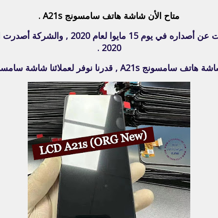
متاح الأن شاشة هاتف سامسونج A21s .
2020 .
لائنا شاشة سامسونج A21s بجودة Original New .