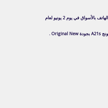
ودة الهاتف الـ شركة سامسونج أعلنت عن أصداره في يوم 15 مايوا لعام 2020 , والشركة أصدرت الهاتف بالأسواق في يوم 2 يونيو لعام