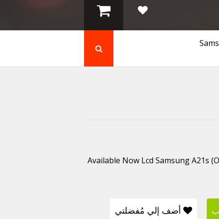
Available Now Lcd Samsung A21s (ORG N
ب
أضف إلي مُفضلتي