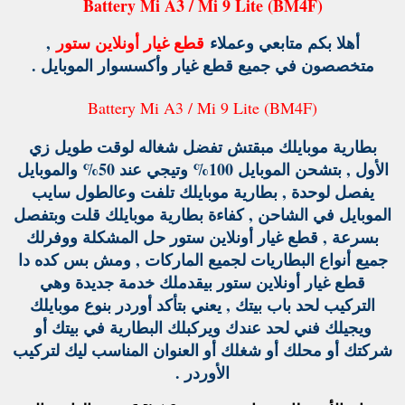
Battery Mi A3 / Mi 9 Lite (BM4F)
أهلا بكم متابعي وعملاء
قطع غيار أونلاين ستور
,
متخصصون في جميع قطع غيار وأكسسوار الموبايل .
Battery Mi A3 / Mi 9 Lite (BM4F)
بطارية موبايلك مبقتش تفضل شغاله لوقت طويل زي
الأول , بتشحن الموبايل 100% وتيجي عند 50% والموبايل
يفصل لوحدة , بطارية موبايلك تلفت وعالطول سايب
الموبايل في الشاحن , كفاءة بطارية موبايلك قلت وبتفصل
بسرعة , قطع غيار أونلاين ستور حل المشكلة ووفرلك
جميع أنواع البطاريات لجميع الماركات , ومش بس كده دا
قطع غيار أونلاين ستور بيقدملك خدمة جديدة وهي
التركيب لحد باب بيتك , يعني بتأكد أوردر بنوع موبايلك
ويجيلك فني لحد عندك ويركبلك البطارية في بيتك أو
شركتك أو محلك أو شغلك أو العنوان المناسب ليك لتركيب
الأوردر .