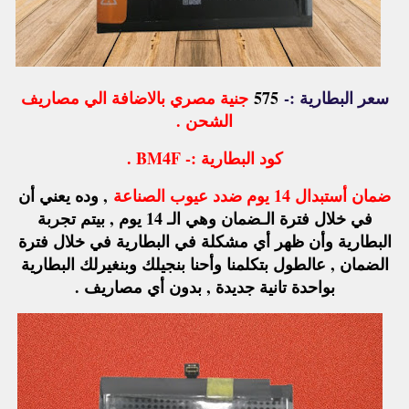
سعر البطارية :-
575
جنية مصري بالاضافة الي مصاريف
الشحن .
كود البطارية :- BM4F .
ضمان أستبدال 14 يوم ضدد عيوب الصناعة
, وده يعني أن
في خلال فترة الـضمان وهي الـ 14 يوم , بيتم تجربة
البطارية وأن ظهر أي مشكلة في البطارية في خلال فترة
الضمان , عالطول بتكلمنا وأحنا بنجيلك وبنغيرلك البطارية
بواحدة تانية جديدة , بدون أي مصاريف .