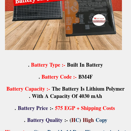
Battery Type :-
Built In Battery .
Battery Code :-
BM4F .
Battery Capacity :-
The Battery Is Lithium Polymer
With A Capacity Of 4030 mAh .
.
:-
575 EGP + Shipping Costs
Battery Price
.
Battery Quality
:-
(
H
C
)
High
Copy