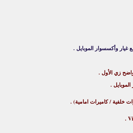
يار وأكسسوار الموبايل .
ضح زي الأول .
لموبايل .
ت خلفية / كاميرات امامية) .