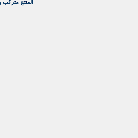
المنتج متركب وسليم 100 % , وتتأكد أن المنتج مطابق لمواصفات