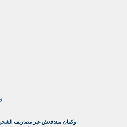
س
وم
وكمان مبتدفعش غير مصاريف الشحن فق