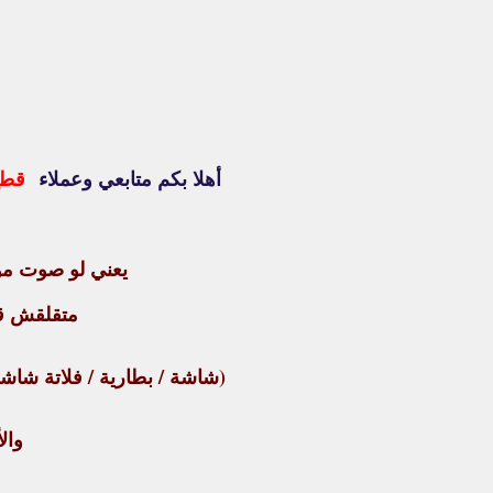
أهلا بكم متابعي وعملاء
قطع 
يعني لو صوت مو
متقلقش قطع
(شاشة / بطارية / فلاتة شاشة 
والأن