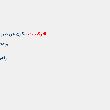
التركيب :-
بيكون عن طريقن
وبتحدد
وفني ب