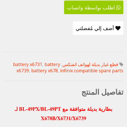
اطلب بواسطة واتساب
أضف إلي مُفضلتي
قطع غيار بديلة لهواتف انفنكس
,
battery
,
battery x6731
x6739
,
battery x678
,
infinix compatible spare parts
تفاصيل المنتج
بطارية بديلة متوافقة مع BL-49PX/BL-49PT لـ
X678B/X6731/X6739