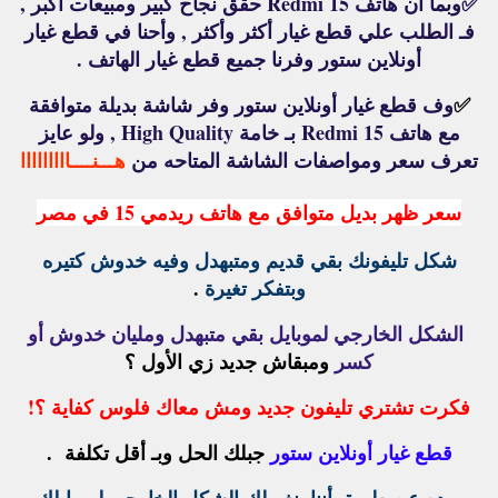
✅
وبما أن هاتف Redmi 15 حقق نجاح كبير ومبيعات أكبر ,
فـ الطلب علي قطع غيار أكثر وأكثر , وأحنا في قطع غيار
أونلاين ستور وفرنا جميع قطع غيار الهاتف .
✅
وف قطع غيار أونلاين ستور وفر شاشة بديلة متوافقة
مع هاتف Redmi 15 بـ خامة High Quality , ولو عايز
تعرف سعر ومواصفات الشاشة المتاحه من
هـــنــــااااااااا
سعر ظهر بديل متوافق مع هاتف ريدمي 15 في مصر
شكل تليفونك بقي قديم ومتبهدل وفيه خدوش كتيره
وبتفكر تغيرة
.
الشكل الخارجي لموبايل بقي متبهدل ومليان خدوش أو
كسر
ومبقاش جديد زي الأول ؟
فكرت تشتري تليفون جديد ومش معاك فلوس كفاية ؟!
قطع غيار أونلاين ستور
جبلك الحل وبـ أقل تكلفة .
وده عن طريق أننا بنغيرلك الشكل الخارجي لموبايلك